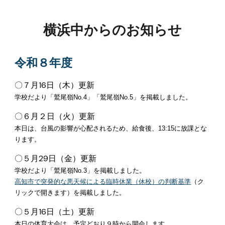
横浜中からのお知らせ
令和
８
年度
〇
７
月
16
日（
木
）更新
学校だより「鷲尾嶺No.
4
」「鷲尾嶺No.
5
」を掲載しました。
〇
６
月
２
日（
火
）更新
本日は、台風の影響が心配されるため、給食後、13:15に放課とな
ります。
〇
５
月
29
日（
金
）更新
学校だより「鷲尾嶺No.
3
」を掲載しました。
高知市で突発的な悪天候による臨時休業（休校）の判断基準
（ク
リックで開きます）
を掲載しました。
〇
５
月
16
日（
土
）更新
本日の体育大会は、予定どおり９時から開会します
。