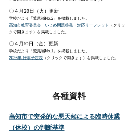
〇４月
28
日（
火
）更新
学校だより「鷲尾嶺No.
2
」を掲載しました。
高知市教育委員会 いじめ問題啓発・対応リーフレット
（クリッ
クで開きます）
を掲載しました。
〇
４
月
10
日（
金
）更新
学校だより「鷲尾嶺No.1」を掲載しました。
2026年 行事予定表
（クリックで開きます）
を掲載しました。
各種資料
高知市で突発的な悪天候による臨時休業
（休校）の判断基準